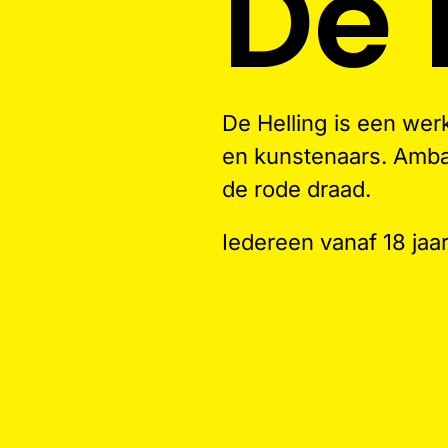
De 
De Helling is een we
en kunstenaars. Ambac
de rode draad.
Iedereen vanaf 18 jaa