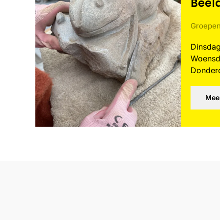
Beel
Groepe
Dinsda
Woensd
Donder
Meer