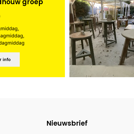
dhouw groep
n
gmiddag,
agmiddag,
dagmiddag
 info
Nieuwsbrief