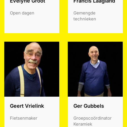
Evelyne Groot
Francis Laagland
Open dagen
Gemengde
technieken
Geert Vrielink
Ger Gubbels
Fietsenmaker
Groepscoördinator
Keramiek