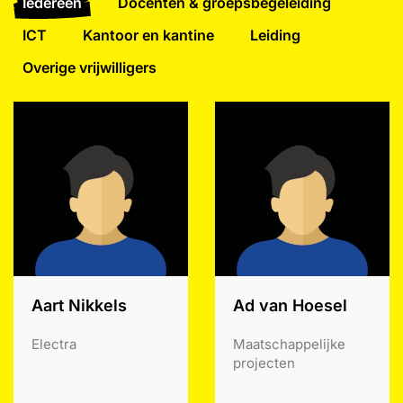
Iedereen
Docenten & groepsbegeleiding
ICT
Kantoor en kantine
Leiding
Overige vrijwilligers
Aart Nikkels
Ad van Hoesel
Electra
Maatschappelijke
projecten