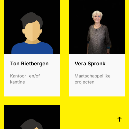
Ton Rietbergen
Vera Spronk
Kantoor- en/of
Maatschappelijke
kantine
projecten