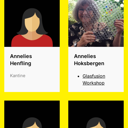
Annelies
Annelies
Henfling
Hoksbergen
Kantine
Glasfusion
Workshop