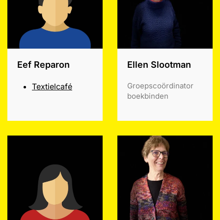
Eef Reparon
Ellen Slootman
Groepscoördinator
Textielcafé
boekbinden