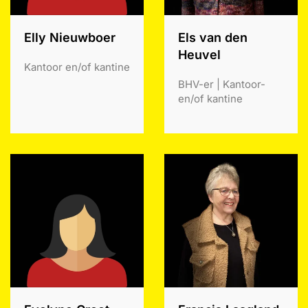
Elly Nieuwboer
Els van den
Heuvel
Kantoor en/of kantine
BHV-er | Kantoor-
en/of kantine