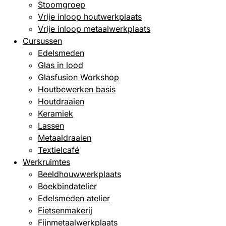
Stoomgroep
Vrije inloop houtwerkplaats
Vrije inloop metaalwerkplaats
Cursussen
Edelsmeden
Glas in lood
Glasfusion Workshop
Houtbewerken basis
Houtdraaien
Keramiek
Lassen
Metaaldraaien
Textielcafé
Werkruimtes
Beeldhouw­werkplaats
Boekbindatelier
Edelsmeden atelier
Fietsenmakerij
Fijnmetaalwerkplaats