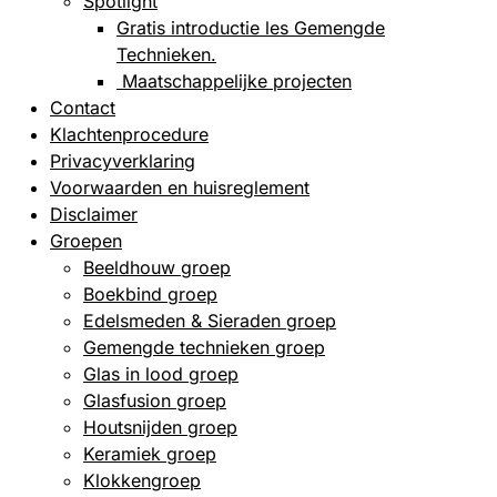
Spotlight
Gratis introductie les Gemengde
Technieken.
Maatschappelijke projecten
Contact
Klachtenprocedure
Privacyverklaring
Voorwaarden en huisreglement
Disclaimer
Groepen
Beeldhouw groep
Boekbind groep
Edelsmeden & Sieraden groep
Gemengde technieken groep
Glas in lood groep
Glasfusion groep
Houtsnijden groep
Keramiek groep
Klokkengroep