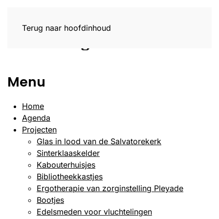
Terug naar hoofdinhoud
Menu
Home
Agenda
Projecten
Glas in lood van de Salvatorekerk
Sinterklaaskelder
Kabouterhuisjes
Bibliotheekkastjes
Ergotherapie van zorginstelling Pleyade
Bootjes
Edelsmeden voor vluchtelingen