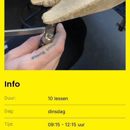
Info
Duur:
10 lessen
Dag:
dinsdag
Tijd:
09:15 - 12:15 uur