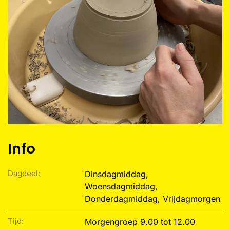
Info
Dagdeel:
Dinsdagmiddag,
Woensdagmiddag,
Donderdagmiddag, Vrijdagmorgen
Tijd:
Morgengroep 9.00 tot 12.00