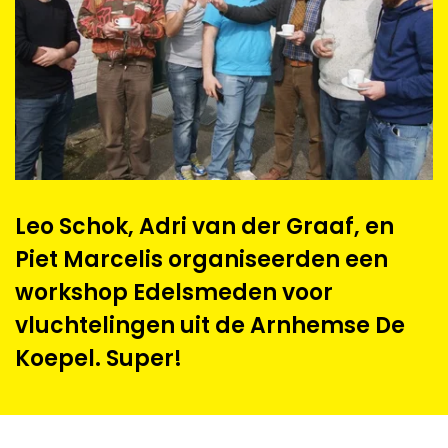
Leo Schok, Adri van der Graaf, en
Piet Marcelis organiseerden een
workshop Edelsmeden voor
vluchtelingen uit de Arnhemse De
Koepel. Super!